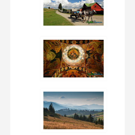
antigua usanza.
Este frágil paraíso se enfrenta a la extinción
debido a diversos factores como la
globalización y los nuevos estilos de vida, la
migración de los jóvenes a las zonas urbanas y
al extranjero en busca de trabajo.
Otra grave amenaza es la deforestación.
El Turismo responsable puede ayudar a la
conservación de los hábitats salvajes. También
genera ingresos a la economía local, ayudando
a preservar la forma de vida de estas
comunidades.
Aprovecha el mejor momento para visitar
Rumania !!!